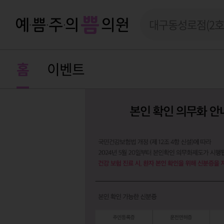
대구동성로점(2호
홈
이벤트